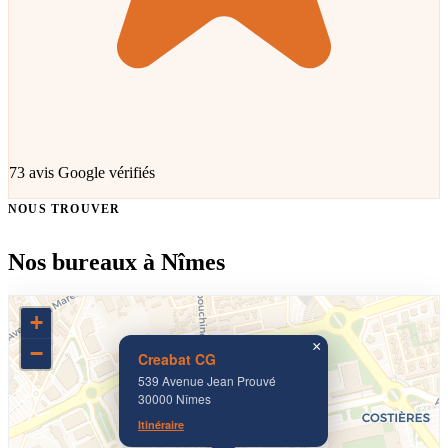
73 avis Google vérifiés
NOUS TROUVER
Nos bureaux à Nîmes
+
×
−
Creabat CG
539 Avenue Jean Prouvé
30000 Nîmes
Itinéraire